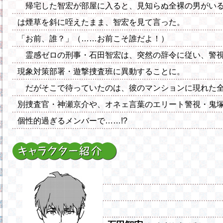
帰宅した智宏が部屋に入ると、見知らぬ全裸の男がいる
は煙草を斜に咥えたまま、智宏を見て言った。
「お前、誰？」（……お前こそ誰だよ！）
霊感ゼロの刑事・石田智宏は、突然の辞令に従い、警
現象対策部署・遊撃捜査班に異動することに。
だがそこで待っていたのは、彼のマンションに現れた
別捜査官・神瀬京介や、オネェ言葉のエリート警視・鬼
個性的過ぎるメンバーで……!?