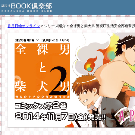
香月日輪オンライン
> シリーズ紹介 > 全裸男と柴犬男 警視庁生活安全部遊撃