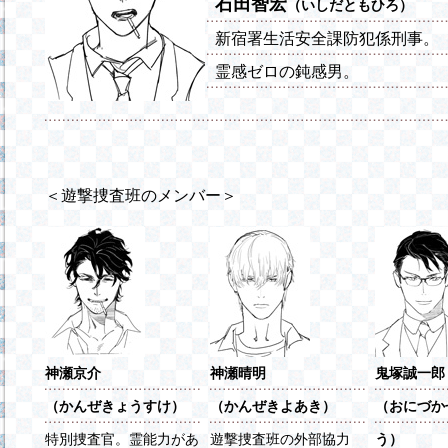
石田智宏
（いしだともひろ）
新宿署生活安全課防犯係刑事。
霊感ゼロの鈍感男。
＜遊撃捜査班のメンバー＞
神瀬京介
神瀬晴明
鬼塚誠一郎
（かんぜきょうすけ）
（かんぜきよあき）
（おにづか
特別捜査官。霊能力があ
遊撃捜査班の外部協力
う）