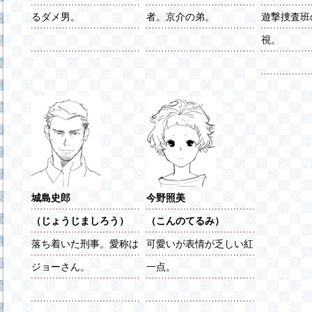
るダメ男。
者。京介の弟。
遊撃捜査班
視。
城島史郎
今野照美
（じょうじましろう）
（こんのてるみ）
落ち着いた刑事。愛称は
可愛いが表情が乏しい紅
ジョーさん。
一点。