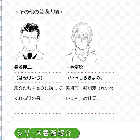
＜その他の登場人物＞
長谷慶二
一色清弥
（はせけいじ）
（いっしききよみ）
京介たちを呑みに誘って
美術商・黎明苑（れいめ
くれる謎の男。
いえん）の社長。